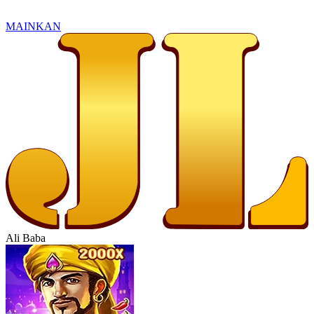
MAINKAN
Ali Baba