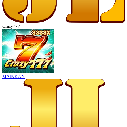
Crazy777
MAINKAN