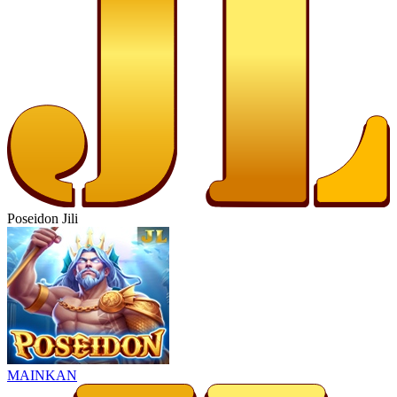
Poseidon Jili
MAINKAN