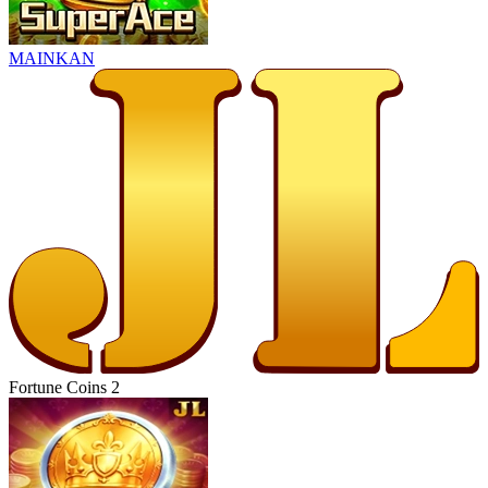
MAINKAN
Fortune Coins 2