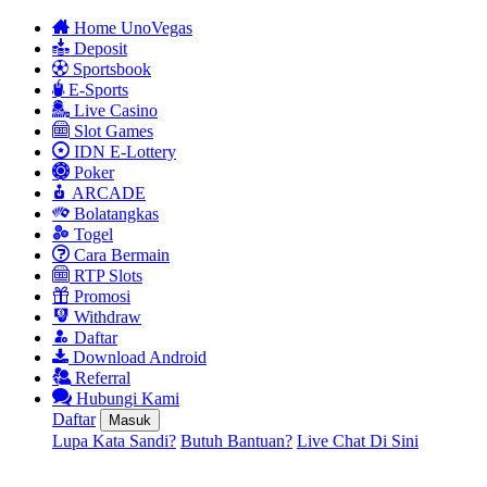
Home UnoVegas
Deposit
Sportsbook
E-Sports
Live Casino
Slot Games
IDN E-Lottery
Poker
ARCADE
Bolatangkas
Togel
Cara Bermain
RTP Slots
Promosi
Withdraw
Daftar
Download Android
Referral
Hubungi Kami
Daftar
Masuk
Lupa Kata Sandi?
Butuh Bantuan?
Live Chat Di Sini