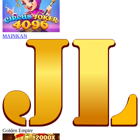
MAINKAN
Golden Empire