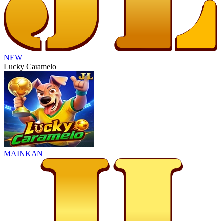
NEW
Lucky Caramelo
MAINKAN